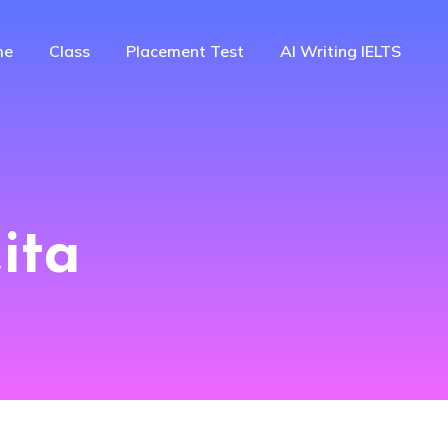
me
Class
Placement Test
AI Writing IELTS
ita