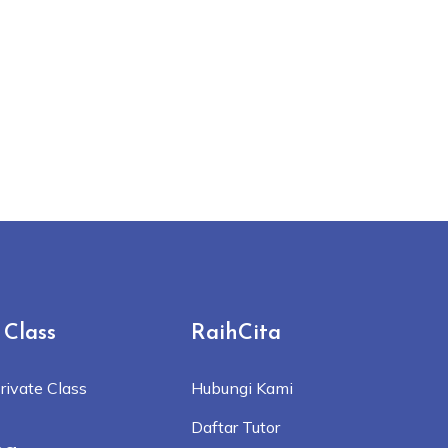
 Class
RaihCita
rivate Class
Hubungi Kami
Daftar Tutor